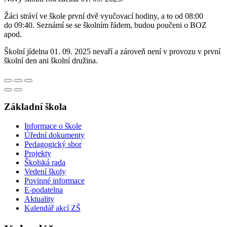
Žáci stráví ve škole první dvě vyučovací hodiny, a to od 08:00
do 09:40. Seznámí se se školním řádem, budou poučeni o BOZ
apod.
Školní jídelna 01. 09. 2025 nevaří a zároveň není v provozu v první
školní den ani školní družina.
Základní škola
Informace o škole
Úřední dokumenty
Pedagogický sbor
Projekty
Školská rada
Vedení školy
Povinné informace
E-podatelna
Aktuality
Kalendář akcí ZŠ