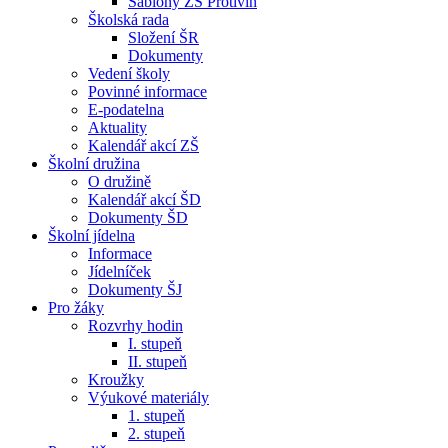
Šablony ZŠ Protivín
Školská rada
Složení ŠR
Dokumenty
Vedení školy
Povinné informace
E-podatelna
Aktuality
Kalendář akcí ZŠ
Školní družina
O družině
Kalendář akcí ŠD
Dokumenty ŠD
Školní jídelna
Informace
Jídelníček
Dokumenty ŠJ
Pro žáky
Rozvrhy hodin
I. stupeň
II. stupeň
Kroužky
Výukové materiály
1. stupeň
2. stupeň