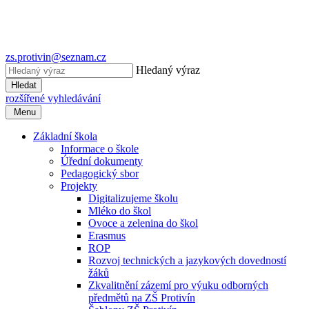
zs.protivin@seznam.cz
Hledaný výraz
Hledat
rozšířené vyhledávání
Menu
Základní škola
Informace o škole
Úřední dokumenty
Pedagogický sbor
Projekty
Digitalizujeme školu
Mléko do škol
Ovoce a zelenina do škol
Erasmus
ROP
Rozvoj technických a jazykových dovedností
žáků
Zkvalitnění zázemí pro výuku odborných
předmětů na ZŠ Protivín