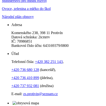
Ministerstvo pro místní rozvoj
Ovoce, zelenina a mléko do škol
Národní plán obnovy
Adresa
Komenského 238, 398 11 Protivín
Datová schránka: 2icmrrv
IČ: 70986851
Bankovní číslo účtu: 643169379/0800
Úřad
Telefonní čísla:
+420 382 251 143
,
+420 736 680 128
(kancelář),
+420 736 410 899
(jídelna),
+420 737 932 081
(družina)
E-mail:
zs.protivin@seznam.cz