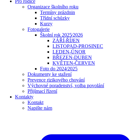
Pro rodiče
Organizace školního roku
Termíny prázdnin
Třídní schůzky
Kurzy
Fotogalerie
Školní rok 2025⁄2026
ZÁŘÍ-ŘÍJEN
LISTOPAD-PROSINEC
LEDEN-ÚNOR
BŘEZEN-DUBEN
KVĚTEN-ČERVEN
Foto do 2024⁄2025
Dokumenty ke stažení
Prevence rizikového chování
Výchovné poradenství, volba povolání
Přijímací řízení
Kontakty
Kontakt
Napište nám