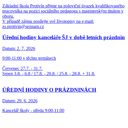
Základní škola Protivín přijme na poloviční úvazek kvalifikovaného
pracovníka na pozici sociálního pedagoga s magisterským titulem v
oboru.
V případě zájmu posílejte své životopisy na e-mail:
zs.protivin@seznam.cz
Úřední hodiny kanceláře ŠJ v době letních prázdnin
Datum:
2. 7. 2026
9:00-11:00 v těchto termínech
Červenec 27.7. - 31.7.
Srpen 3.8. - 6.8 / 17.8. - 20.8. / 25.8. - 28.8. + 31.8.
ÚŘEDNÍ HODINY O PRÁZDNINÁCH
Datum:
29. 6. 2026
Kancelář školy - středa 9:00-11:00