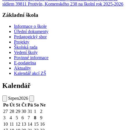
sídlem 39811 Protivín, Komenského 238 na školní rok 2025-2026
Základní škola
Informace o škole
Úřední dokumenty
Pedagogický sbor
Projekty
Školská rada
Vedení školy
Povinné informace
E-podatelna
Aktuality
Kalendář akcí ZŠ
Kalendář
Srpen
2026
Po
Út
St
Čt
Pá
So
Ne
27
28
29
30
31
1
2
3
4
5
6
7
8
9
10
11
12
13
14
15
16