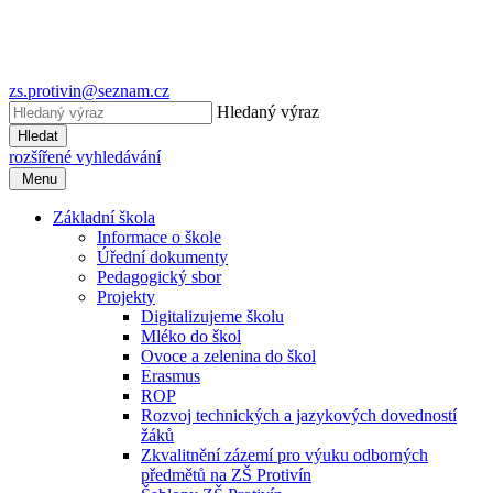
zs.protivin@seznam.cz
Hledaný výraz
Hledat
rozšířené vyhledávání
Menu
Základní škola
Informace o škole
Úřední dokumenty
Pedagogický sbor
Projekty
Digitalizujeme školu
Mléko do škol
Ovoce a zelenina do škol
Erasmus
ROP
Rozvoj technických a jazykových dovedností
žáků
Zkvalitnění zázemí pro výuku odborných
předmětů na ZŠ Protivín