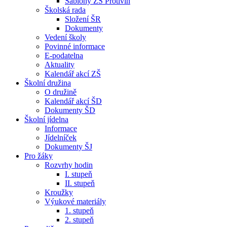
Šablony ZŠ Protivín
Školská rada
Složení ŠR
Dokumenty
Vedení školy
Povinné informace
E-podatelna
Aktuality
Kalendář akcí ZŠ
Školní družina
O družině
Kalendář akcí ŠD
Dokumenty ŠD
Školní jídelna
Informace
Jídelníček
Dokumenty ŠJ
Pro žáky
Rozvrhy hodin
I. stupeň
II. stupeň
Kroužky
Výukové materiály
1. stupeň
2. stupeň