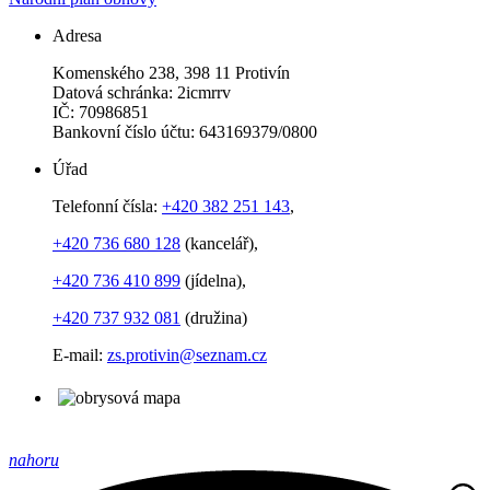
Adresa
Komenského 238, 398 11 Protivín
Datová schránka: 2icmrrv
IČ: 70986851
Bankovní číslo účtu: 643169379/0800
Úřad
Telefonní čísla:
+420 382 251 143
,
+420 736 680 128
(kancelář),
+420 736 410 899
(jídelna),
+420 737 932 081
(družina)
E-mail:
zs.protivin@seznam.cz
nahoru