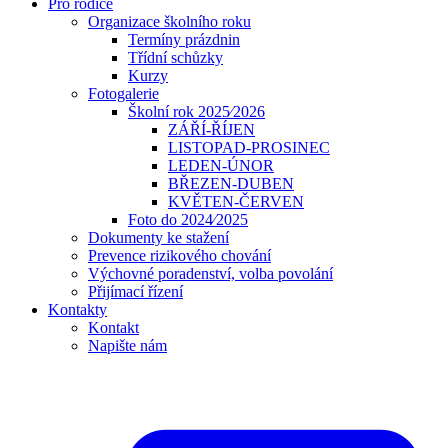
Pro rodiče
Organizace školního roku
Termíny prázdnin
Třídní schůzky
Kurzy
Fotogalerie
Školní rok 2025⁄2026
ZÁŘÍ-ŘÍJEN
LISTOPAD-PROSINEC
LEDEN-ÚNOR
BŘEZEN-DUBEN
KVĚTEN-ČERVEN
Foto do 2024⁄2025
Dokumenty ke stažení
Prevence rizikového chování
Výchovné poradenství, volba povolání
Přijímací řízení
Kontakty
Kontakt
Napište nám