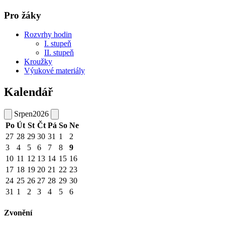
Pro žáky
Rozvrhy hodin
I. stupeň
II. stupeň
Kroužky
Výukové materiály
Kalendář
Srpen
2026
Po
Út
St
Čt
Pá
So
Ne
27
28
29
30
31
1
2
3
4
5
6
7
8
9
10
11
12
13
14
15
16
17
18
19
20
21
22
23
24
25
26
27
28
29
30
31
1
2
3
4
5
6
Zvonění