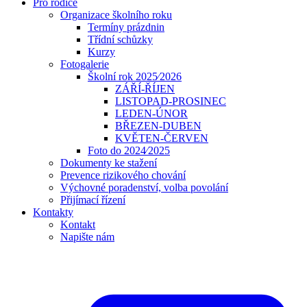
Pro rodiče
Organizace školního roku
Termíny prázdnin
Třídní schůzky
Kurzy
Fotogalerie
Školní rok 2025⁄2026
ZÁŘÍ-ŘÍJEN
LISTOPAD-PROSINEC
LEDEN-ÚNOR
BŘEZEN-DUBEN
KVĚTEN-ČERVEN
Foto do 2024⁄2025
Dokumenty ke stažení
Prevence rizikového chování
Výchovné poradenství, volba povolání
Přijímací řízení
Kontakty
Kontakt
Napište nám