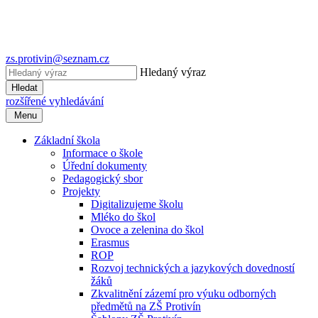
zs.protivin@seznam.cz
Hledaný výraz
Hledat
rozšířené vyhledávání
Menu
Základní škola
Informace o škole
Úřední dokumenty
Pedagogický sbor
Projekty
Digitalizujeme školu
Mléko do škol
Ovoce a zelenina do škol
Erasmus
ROP
Rozvoj technických a jazykových dovedností
žáků
Zkvalitnění zázemí pro výuku odborných
předmětů na ZŠ Protivín