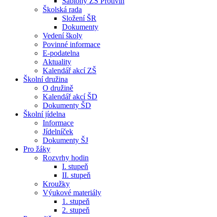
Šablony ZŠ Protivín
Školská rada
Složení ŠR
Dokumenty
Vedení školy
Povinné informace
E-podatelna
Aktuality
Kalendář akcí ZŠ
Školní družina
O družině
Kalendář akcí ŠD
Dokumenty ŠD
Školní jídelna
Informace
Jídelníček
Dokumenty ŠJ
Pro žáky
Rozvrhy hodin
I. stupeň
II. stupeň
Kroužky
Výukové materiály
1. stupeň
2. stupeň