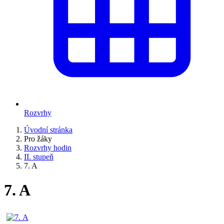
Rozvrhy
Úvodní stránka
Pro žáky
Rozvrhy hodin
II. stupeň
7. A
7. A