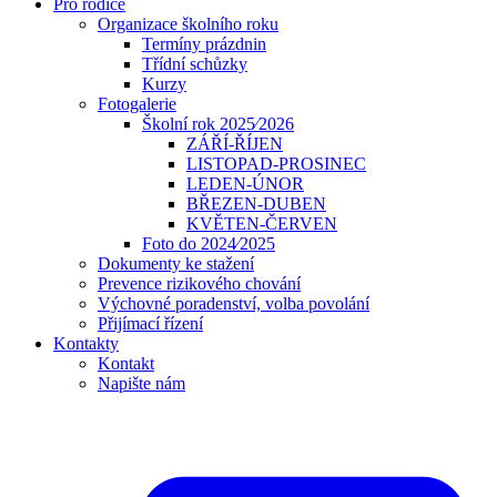
Pro rodiče
Organizace školního roku
Termíny prázdnin
Třídní schůzky
Kurzy
Fotogalerie
Školní rok 2025⁄2026
ZÁŘÍ-ŘÍJEN
LISTOPAD-PROSINEC
LEDEN-ÚNOR
BŘEZEN-DUBEN
KVĚTEN-ČERVEN
Foto do 2024⁄2025
Dokumenty ke stažení
Prevence rizikového chování
Výchovné poradenství, volba povolání
Přijímací řízení
Kontakty
Kontakt
Napište nám