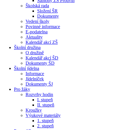
Šablony ZŠ Protivín
Školská rada
Složení ŠR
Dokumenty
Vedení školy
Povinné informace
E-podatelna
Aktuality
Kalendář akcí ZŠ
Školní družina
O družině
Kalendář akcí ŠD
Dokumenty ŠD
Školní jídelna
Informace
Jídelníček
Dokumenty ŠJ
Pro žáky
Rozvrhy hodin
I. stupeň
II. stupeň
Kroužky
Výukové materiály
1. stupeň
2. stupeň