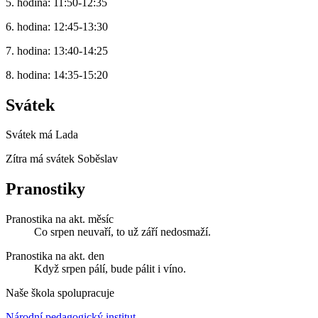
5. hodina: 11:50-12:35
6. hodina: 12:45-13:30
7. hodina: 13:40-14:25
8. hodina: 14:35-15:20
Svátek
Svátek má
Lada
Zítra má svátek
Soběslav
Pranostiky
Pranostika na akt. měsíc
Co srpen neuvaří, to už září nedosmaží.
Pranostika na akt. den
Když srpen pálí, bude pálit i víno.
Naše škola spolupracuje
Národní pedagogický institut