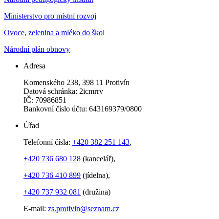
Ministerstvo pro místní rozvoj
Ovoce, zelenina a mléko do škol
Národní plán obnovy
Adresa
Komenského 238, 398 11 Protivín
Datová schránka: 2icmrrv
IČ: 70986851
Bankovní číslo účtu: 643169379/0800
Úřad
Telefonní čísla:
+420 382 251 143
,
+420 736 680 128
(kancelář),
+420 736 410 899
(jídelna),
+420 737 932 081
(družina)
E-mail:
zs.protivin@seznam.cz