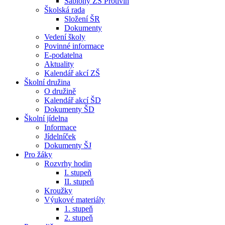
Šablony ZŠ Protivín
Školská rada
Složení ŠR
Dokumenty
Vedení školy
Povinné informace
E-podatelna
Aktuality
Kalendář akcí ZŠ
Školní družina
O družině
Kalendář akcí ŠD
Dokumenty ŠD
Školní jídelna
Informace
Jídelníček
Dokumenty ŠJ
Pro žáky
Rozvrhy hodin
I. stupeň
II. stupeň
Kroužky
Výukové materiály
1. stupeň
2. stupeň