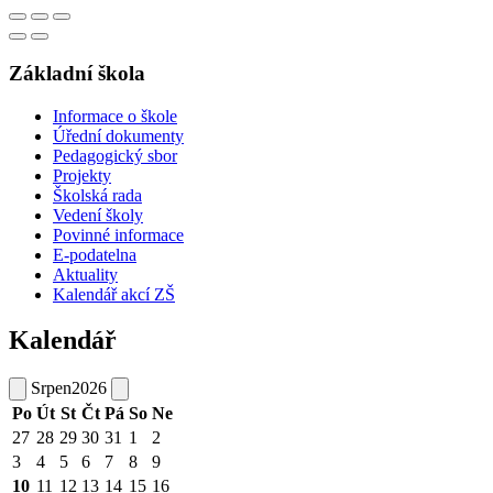
Základní škola
Informace o škole
Úřední dokumenty
Pedagogický sbor
Projekty
Školská rada
Vedení školy
Povinné informace
E-podatelna
Aktuality
Kalendář akcí ZŠ
Kalendář
Srpen
2026
Po
Út
St
Čt
Pá
So
Ne
27
28
29
30
31
1
2
3
4
5
6
7
8
9
10
11
12
13
14
15
16