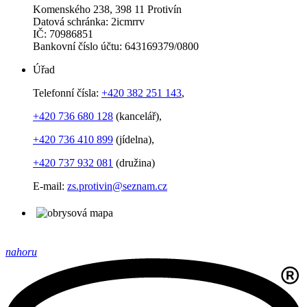
Komenského 238, 398 11 Protivín
Datová schránka: 2icmrrv
IČ: 70986851
Bankovní číslo účtu: 643169379/0800
Úřad
Telefonní čísla:
+420 382 251 143
,
+420 736 680 128
(kancelář),
+420 736 410 899
(jídelna),
+420 737 932 081
(družina)
E-mail:
zs.protivin@seznam.cz
nahoru