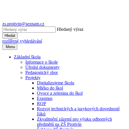
zs.protivin@seznam.cz
Hledaný výraz
Hledat
rozšířené vyhledávání
Menu
Základní škola
Informace o škole
Úřední dokumenty
Pedagogický sbor
Projekty
Digitalizujeme školu
Mléko do škol
Ovoce a zelenina do škol
Erasmus
ROP
Rozvoj technických a jazykových dovedností
žáků
Zkvalitnění zázemí pro výuku odborných
předmětů na ZŠ Protivín