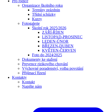
Pro rodiče
Organizace školního roku
Termíny prázdnin
Třídní schůzky
Kurzy
Fotogalerie
Školní rok 2025⁄2026
ZÁŘÍ-ŘÍJEN
LISTOPAD-PROSINEC
LEDEN-ÚNOR
BŘEZEN-DUBEN
KVĚTEN-ČERVEN
Foto do 2024⁄2025
Dokumenty ke stažení
Prevence rizikového chování
Výchovné poradenství, volba povolání
Přijímací řízení
Kontakty
Kontakt
Napište nám