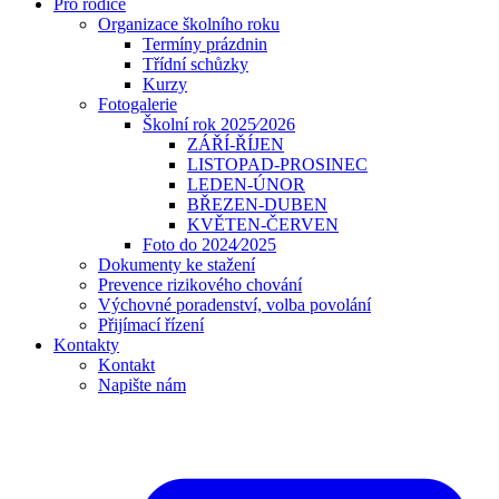
Pro rodiče
Organizace školního roku
Termíny prázdnin
Třídní schůzky
Kurzy
Fotogalerie
Školní rok 2025⁄2026
ZÁŘÍ-ŘÍJEN
LISTOPAD-PROSINEC
LEDEN-ÚNOR
BŘEZEN-DUBEN
KVĚTEN-ČERVEN
Foto do 2024⁄2025
Dokumenty ke stažení
Prevence rizikového chování
Výchovné poradenství, volba povolání
Přijímací řízení
Kontakty
Kontakt
Napište nám