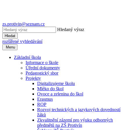
zs.protivin@seznam.cz
Hledaný výraz
Hledat
rozšířené vyhledávání
Menu
Základní škola
Informace o škole
Úřední dokumenty
Pedagogický sbor
Projekty
Digitalizujeme školu
Mléko do škol
Ovoce a zelenina do škol
Erasmus
ROP
Rozvoj technických a jazykových dovedností
žáků
Zkvalitnění zázemí pro výuku odborných
předmětů na ZŠ Protivín