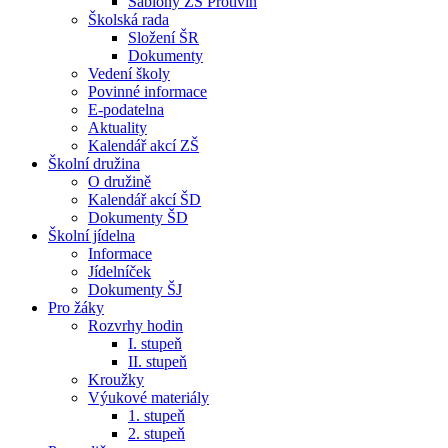
Šablony ZŠ Protivín
Školská rada
Složení ŠR
Dokumenty
Vedení školy
Povinné informace
E-podatelna
Aktuality
Kalendář akcí ZŠ
Školní družina
O družině
Kalendář akcí ŠD
Dokumenty ŠD
Školní jídelna
Informace
Jídelníček
Dokumenty ŠJ
Pro žáky
Rozvrhy hodin
I. stupeň
II. stupeň
Kroužky
Výukové materiály
1. stupeň
2. stupeň