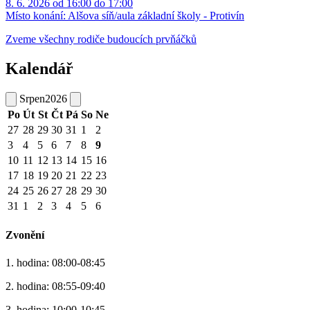
8. 6. 2026 od 16:00 do 17:00
Místo konání:
Alšova síň/aula základní školy - Protivín
Zveme všechny rodiče budoucích prvňáčků
Kalendář
Srpen
2026
Po
Út
St
Čt
Pá
So
Ne
27
28
29
30
31
1
2
3
4
5
6
7
8
9
10
11
12
13
14
15
16
17
18
19
20
21
22
23
24
25
26
27
28
29
30
31
1
2
3
4
5
6
Zvonění
1. hodina: 08:00-08:45
2. hodina: 08:55-09:40
3. hodina: 10:00-10:45