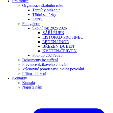
Pro rodiče
Organizace školního roku
Termíny prázdnin
Třídní schůzky
Kurzy
Fotogalerie
Školní rok 2025⁄2026
ZÁŘÍ-ŘÍJEN
LISTOPAD-PROSINEC
LEDEN-ÚNOR
BŘEZEN-DUBEN
KVĚTEN-ČERVEN
Foto do 2024⁄2025
Dokumenty ke stažení
Prevence rizikového chování
Výchovné poradenství, volba povolání
Přijímací řízení
Kontakty
Kontakt
Napište nám