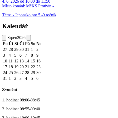
4. 6. 2026 od 10:00 do 11:50
Místo konání:
MěKS Protivín -
Téma - Japonsko pro 5.-9.ročník
Kalendář
Srpen
2026
Po
Út
St
Čt
Pá
So
Ne
27
28
29
30
31
1
2
3
4
5
6
7
8
9
10
11
12
13
14
15
16
17
18
19
20
21
22
23
24
25
26
27
28
29
30
31
1
2
3
4
5
6
Zvonění
1. hodina: 08:00-08:45
2. hodina: 08:55-09:40
3. hodina: 10:00-10:45