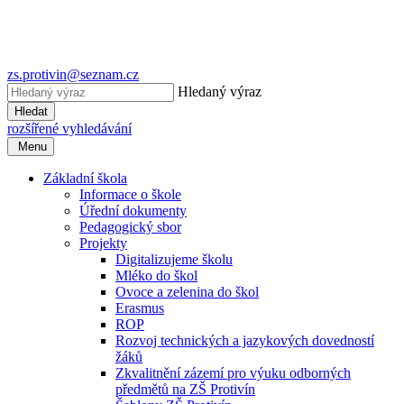
zs.protivin@seznam.cz
Hledaný výraz
Hledat
rozšířené vyhledávání
Menu
Základní škola
Informace o škole
Úřední dokumenty
Pedagogický sbor
Projekty
Digitalizujeme školu
Mléko do škol
Ovoce a zelenina do škol
Erasmus
ROP
Rozvoj technických a jazykových dovedností
žáků
Zkvalitnění zázemí pro výuku odborných
předmětů na ZŠ Protivín