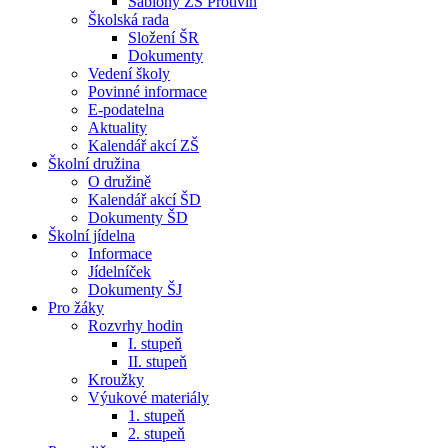
Šablony ZŠ Protivín
Školská rada
Složení ŠR
Dokumenty
Vedení školy
Povinné informace
E-podatelna
Aktuality
Kalendář akcí ZŠ
Školní družina
O družině
Kalendář akcí ŠD
Dokumenty ŠD
Školní jídelna
Informace
Jídelníček
Dokumenty ŠJ
Pro žáky
Rozvrhy hodin
I. stupeň
II. stupeň
Kroužky
Výukové materiály
1. stupeň
2. stupeň