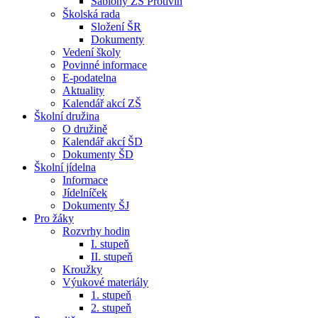
Šablony ZŠ Protivín
Školská rada
Složení ŠR
Dokumenty
Vedení školy
Povinné informace
E-podatelna
Aktuality
Kalendář akcí ZŠ
Školní družina
O družině
Kalendář akcí ŠD
Dokumenty ŠD
Školní jídelna
Informace
Jídelníček
Dokumenty ŠJ
Pro žáky
Rozvrhy hodin
I. stupeň
II. stupeň
Kroužky
Výukové materiály
1. stupeň
2. stupeň