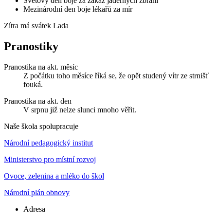
Světový den boje za zákaz jaderných zbraní
Mezinárodní den boje lékařů za mír
Zítra má svátek
Lada
Pranostiky
Pranostika na akt. měsíc
Z počátku toho měsíce říká se, že opět studený vítr ze strnišť
fouká.
Pranostika na akt. den
V srpnu již nelze slunci mnoho věřit.
Naše škola spolupracuje
Národní pedagogický institut
Ministerstvo pro místní rozvoj
Ovoce, zelenina a mléko do škol
Národní plán obnovy
Adresa