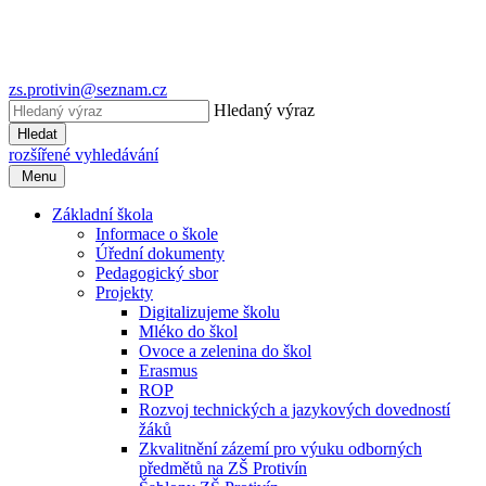
zs.protivin@seznam.cz
Hledaný výraz
Hledat
rozšířené vyhledávání
Menu
Základní škola
Informace o škole
Úřední dokumenty
Pedagogický sbor
Projekty
Digitalizujeme školu
Mléko do škol
Ovoce a zelenina do škol
Erasmus
ROP
Rozvoj technických a jazykových dovedností
žáků
Zkvalitnění zázemí pro výuku odborných
předmětů na ZŠ Protivín