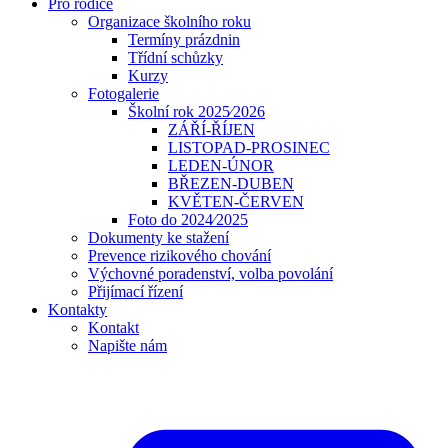
Pro rodiče
Organizace školního roku
Termíny prázdnin
Třídní schůzky
Kurzy
Fotogalerie
Školní rok 2025⁄2026
ZÁŘÍ-ŘÍJEN
LISTOPAD-PROSINEC
LEDEN-ÚNOR
BŘEZEN-DUBEN
KVĚTEN-ČERVEN
Foto do 2024⁄2025
Dokumenty ke stažení
Prevence rizikového chování
Výchovné poradenství, volba povolání
Přijímací řízení
Kontakty
Kontakt
Napište nám