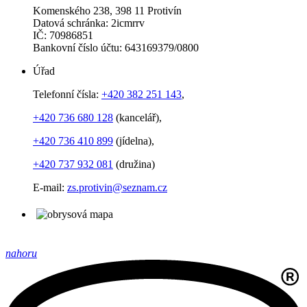
Komenského 238, 398 11 Protivín
Datová schránka: 2icmrrv
IČ: 70986851
Bankovní číslo účtu: 643169379/0800
Úřad
Telefonní čísla:
+420 382 251 143
,
+420 736 680 128
(kancelář),
+420 736 410 899
(jídelna),
+420 737 932 081
(družina)
E-mail:
zs.protivin@seznam.cz
nahoru