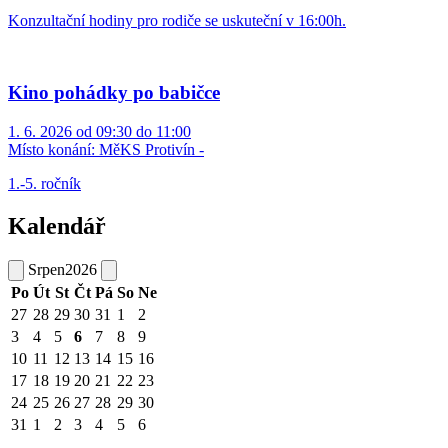
Konzultační hodiny pro rodiče se uskuteční v 16:00h.
Kino pohádky po babičce
1. 6. 2026 od 09:30 do 11:00
Místo konání:
MěKS Protivín -
1.-5. ročník
Kalendář
Srpen
2026
Po
Út
St
Čt
Pá
So
Ne
27
28
29
30
31
1
2
3
4
5
6
7
8
9
10
11
12
13
14
15
16
17
18
19
20
21
22
23
24
25
26
27
28
29
30
31
1
2
3
4
5
6