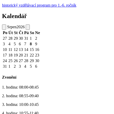
historický vzdělávací program pro 1.-6. ročník
Kalendář
Srpen
2026
Po
Út
St
Čt
Pá
So
Ne
27
28
29
30
31
1
2
3
4
5
6
7
8
9
10
11
12
13
14
15
16
17
18
19
20
21
22
23
24
25
26
27
28
29
30
31
1
2
3
4
5
6
Zvonění
1. hodina: 08:00-08:45
2. hodina: 08:55-09:40
3. hodina: 10:00-10:45
4. hodina: 10:55-11:40