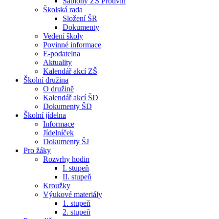
Šablony ZŠ Protivín
Školská rada
Složení ŠR
Dokumenty
Vedení školy
Povinné informace
E-podatelna
Aktuality
Kalendář akcí ZŠ
Školní družina
O družině
Kalendář akcí ŠD
Dokumenty ŠD
Školní jídelna
Informace
Jídelníček
Dokumenty ŠJ
Pro žáky
Rozvrhy hodin
I. stupeň
II. stupeň
Kroužky
Výukové materiály
1. stupeň
2. stupeň