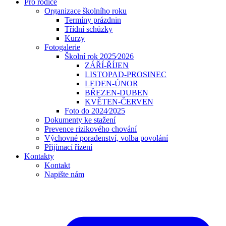
Pro rodiče
Organizace školního roku
Termíny prázdnin
Třídní schůzky
Kurzy
Fotogalerie
Školní rok 2025⁄2026
ZÁŘÍ-ŘÍJEN
LISTOPAD-PROSINEC
LEDEN-ÚNOR
BŘEZEN-DUBEN
KVĚTEN-ČERVEN
Foto do 2024⁄2025
Dokumenty ke stažení
Prevence rizikového chování
Výchovné poradenství, volba povolání
Přijímací řízení
Kontakty
Kontakt
Napište nám