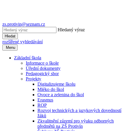
zs.protivin@seznam.cz
Hledaný výraz
Hledat
rozšířené vyhledávání
Menu
Základní škola
Informace o škole
Úřední dokumenty
Pedagogický sbor
Projekty
Digitalizujeme školu
Mléko do škol
Ovoce a zelenina do škol
Erasmus
ROP
Rozvoj technických a jazykových dovedností
žáků
Zkvalitnění zázemí pro výuku odborných
předmětů na ZŠ Protivín