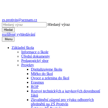
zs.protivin@seznam.cz
Hledaný výraz
Hledat
rozšířené vyhledávání
Menu
Základní škola
Informace o škole
Úřední dokumenty
Pedagogický sbor
Projekty
Digitalizujeme školu
Mléko do škol
Ovoce a zelenina do škol
Erasmus
ROP
Rozvoj technických a jazykových dovedností
žáků
Zkvalitnění zázemí pro výuku odborných
předmětů na ZŠ Protivín