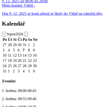
9. 12. 2025 od 08:00 do 20:00
Místo konání:
Vídeň -
Dne 9. 12. 2025 se koná zájezd ze školy do Vídně na vánoční trhy.
Kalendář
Srpen
2026
Po
Út
St
Čt
Pá
So
Ne
27
28
29
30
31
1
2
3
4
5
6
7
8
9
10
11
12
13
14
15
16
17
18
19
20
21
22
23
24
25
26
27
28
29
30
31
1
2
3
4
5
6
Zvonění
1. hodina: 08:00-08:45
2. hodina: 08:55-09:40
3. hodina: 10:00-10:45