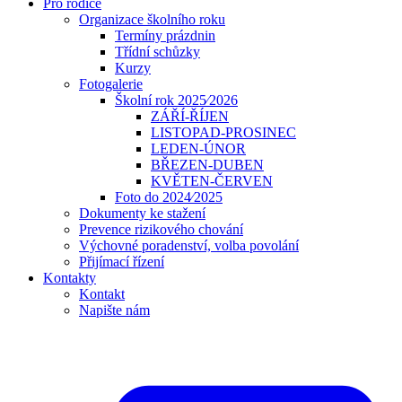
Pro rodiče
Organizace školního roku
Termíny prázdnin
Třídní schůzky
Kurzy
Fotogalerie
Školní rok 2025⁄2026
ZÁŘÍ-ŘÍJEN
LISTOPAD-PROSINEC
LEDEN-ÚNOR
BŘEZEN-DUBEN
KVĚTEN-ČERVEN
Foto do 2024⁄2025
Dokumenty ke stažení
Prevence rizikového chování
Výchovné poradenství, volba povolání
Přijímací řízení
Kontakty
Kontakt
Napište nám