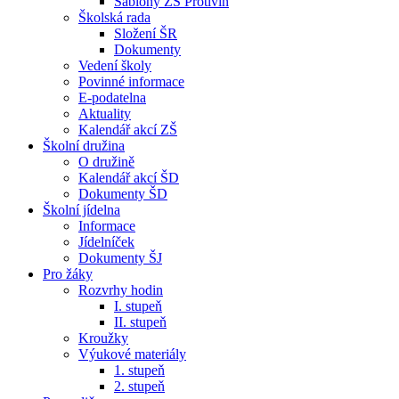
Šablony ZŠ Protivín
Školská rada
Složení ŠR
Dokumenty
Vedení školy
Povinné informace
E-podatelna
Aktuality
Kalendář akcí ZŠ
Školní družina
O družině
Kalendář akcí ŠD
Dokumenty ŠD
Školní jídelna
Informace
Jídelníček
Dokumenty ŠJ
Pro žáky
Rozvrhy hodin
I. stupeň
II. stupeň
Kroužky
Výukové materiály
1. stupeň
2. stupeň